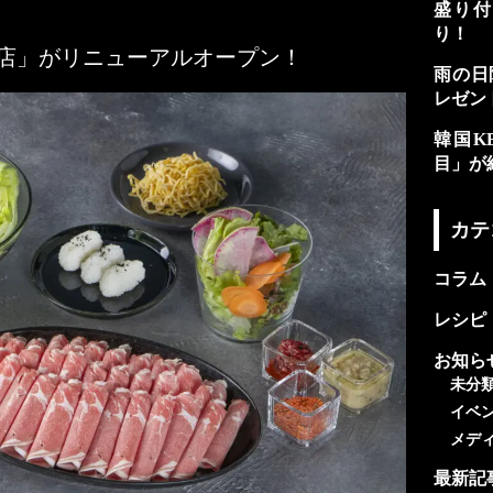
盛り付
り！
木店」がリニューアルオープン！
雨の日
レゼン
韓国K
目」が
カテ
コラム
レシピ
お知ら
未分
イベ
メデ
最新記