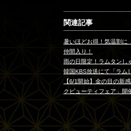
関連記事
暑いほどお得！気温割に
仲間入り！
雨の日限定！ラムタンし
韓国KBS放送にて「ラム
【6/1開始】金の目の新
クビューティフェア」開