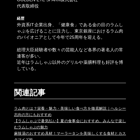
代表取締役
経歴
外資系IT企業出身、「健康食」である金の目のラムし
ゃぶを広げることに注力し、東京銀座におけるラム肉
のパイオニアとして今年で25周年を迎える。
総理大臣経験者や数々の芸能人など各界の著名人の常
連客が多い。
近年はラムしゃぶ以外のグリルや薬膳料理も好評を博
している。
関連記事
ラム肉とは？栄養・魅力・美味しい食べ方を徹底解説｜ヘルシー
志向の方にもおすすめ
【ラムしゃぶで暑気払い】夏の食事会におすすめ。みんなで楽し
むラムしゃぶの魅力
麻辣湯のおすすめ具材！マーラータンを美味しくする食材とカス
タマイズ術