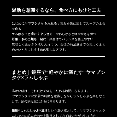
温活を意識するなら、食べ方にもひと工夫
はじめにヤマブシタケを入れる
：旨みを先に出してスープの土台
を作る
ラムはさっと湯にくぐらせる
：やわらかさと軽やかさを保つ
野菜・きのこ類も一緒に
：鍋全体でバランスを整えやすい
無理なく温かさを取り入れつつ、食後の満足感まで心地よくまと
めたいときにおすすめの楽しみ方です。
まとめ｜銀座で“軽やかに満たす”ヤマブシ
タケ×ラムしゃぶ
温かい鍋は、それだけで体をいたわる時間になります。
ヤマブシタケの栄養の特徴を意識しながらラムしゃぶを楽しむこ
とで、鍋の満足度はさらに高まります。
銀座×しゃぶしゃぶ×温活
という選択肢として、ヤマブシタケとラ
ムしゃぶの組み合わせを取り入れてみてはいかがでしょうか。