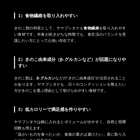
1）食物繊維を取り入れやすい
きのこ類の特長として、ヤマブシタケも
食物繊維
を取り入れやす
い食材です。外食が続きがちな時期でも、食生活のバランスを意
識したい方にとって心強い存在です。
2）きのこ由来成分（β-グルカンなど）が話題になりや
すい
きのこ類は、
β-グルカン
などの“きのこ由来成分”が注目されること
があります。ヤマブシタケも、日々のコンディションを整えたい
方がきのこを選ぶ理由として挙げられやすい食材です。
3）低カロリーで満足感を作りやすい
ヤマブシタケは鍋に入れるとボリュームが出やすく、自然と咀嚼
回数も増えます。
「温かいものを食べたいが、食後の重さは避けたい」夜に取り入