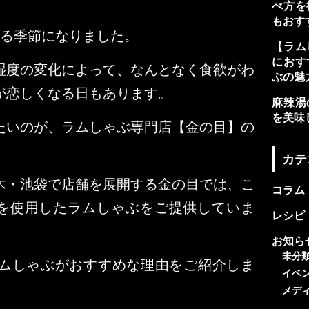
べ方を
もおす
える季節になりました。
【ラム
におす
湿度の変化によって、なんとなく食欲がわ
ぶの魅
が恋しくなる日もあります。
麻辣湯
を美味
たいのが、ラムしゃぶ専門店【金の目】の
カテ
木・池袋で店舗を展開する金の目では、こ
コラム
を使用したラムしゃぶをご提供していま
レシピ
お知ら
未分
ムしゃぶがおすすめな理由をご紹介しま
イベ
メデ