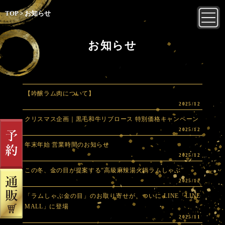
TOP
>
お知らせ
お知らせ
【吟醸ラム肉について】
2025/12
クリスマス企画｜黒毛和牛リブロース 特別価格キャンペーン
2025/12
年末年始 営業時間のお知らせ
2025/12
この冬、金の目が提案する“高級麻辣湯火鍋ラムしゃぶ”
2025/12
「ラムしゃぶ金の目」のお取り寄せが、ついに LINE「LINE
MALL」に登場
2025/11