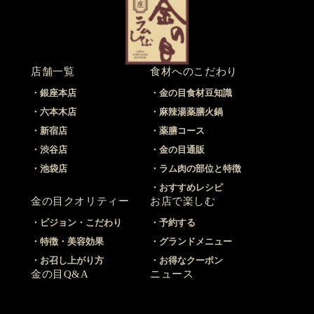
店舗一覧
食材へのこだわり
銀座本店
金の目食材豆知識
六本木店
麻辣湯薬膳火鍋
新宿店
薬膳コース
渋谷店
金の目通販
池袋店
ラム肉の部位と特徴
おすすめレシピ
金の目クオリティー
お店で楽しむ
ビジョン・こだわり
予約する
特徴・美容効果
グランドメニュー
お召し上がり方
お得なクーポン
金の目Q&A
ニュース