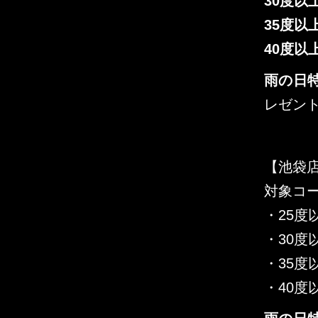
30度以
35度以
40度以
雨の日
レゼン
【池袋
対象コー
・25度
・30度
・35度
・40度