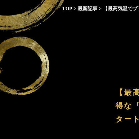
TOP
>
最新記事
>
【最高気温でプ
【最
得な
ター