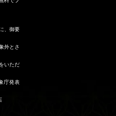
無料でプ
際に、御要
象外とさ
をいただ
象庁発表
店