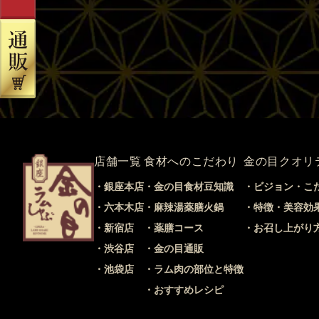
店舗一覧
食材へのこだわり
金の目クオリ
銀座本店
金の目食材豆知識
ビジョン・こ
六本木店
麻辣湯薬膳火鍋
特徴・美容効
新宿店
薬膳コース
お召し上がり
渋谷店
金の目通販
池袋店
ラム肉の部位と特徴
おすすめレシピ