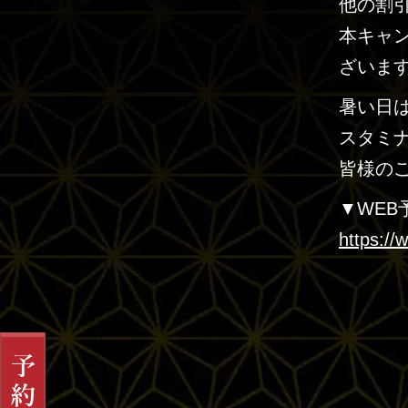
他の割
本キャ
ざいま
暑い日
スタミ
皆様の
▼WEB
https://