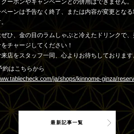
引クーポンやキャンペーンとの併用はできません。
ンペーンは予告なく終了、または内容が変更となる
す。
はぜひ、金の目のラムしゃぶと冷えたドリンクで、
ナをチャージしてください！
ご来店をスタッフ一同、心よりお待ちしております
予約はこちらから
www.tablecheck.com/ja/shops/kinnome-ginza/reser
最新記事一覧