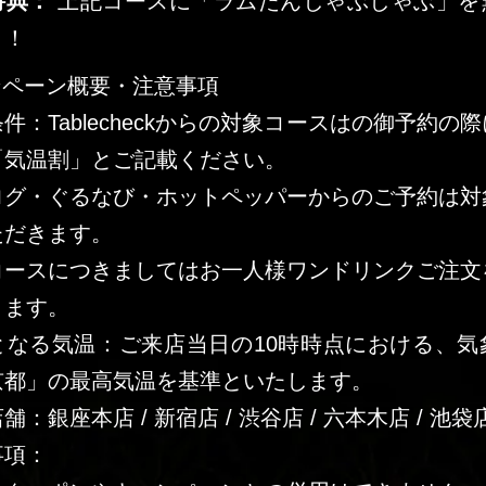
特典：
上記コースに「ラムたんしゃぶしゃぶ」を
ト！
ンペーン概要・注意事項
件：Tablecheckからの対象コースはの御予約の
「気温割」とご記載ください。
ログ・ぐるなび・ホットペッパーからのご予約は対
ただきます。
コースにつきましてはお一人様ワンドリンクご注文
ります。
となる気温：ご来店当日の10時時点における、気
京都」の最高気温を基準といたします。
：銀座本店 / 新宿店 / 渋谷店 / 六本木店 / 池袋
事項：