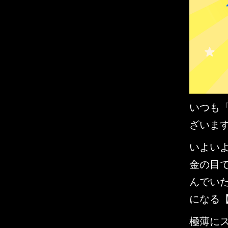
いつも
ざいま
いよい
金の目
んでい
になる
極薄に