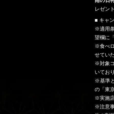
雨の日
レゼン
■ キャ
※適用条
望欄に
※食べ
せてい
※対象
いてお
※基準
の「東
※実施店舗
※注意