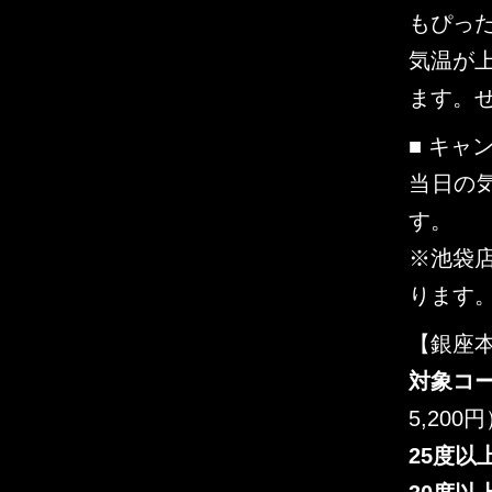
もぴっ
気温が
ます。
■ キャ
当日の
す。
※池袋
ります
【銀座
対象コ
5,200
25度以