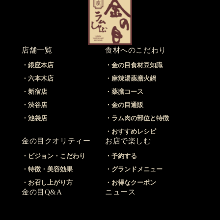
店舗一覧
食材へのこだわり
銀座本店
金の目食材豆知識
六本木店
麻辣湯薬膳火鍋
新宿店
薬膳コース
渋谷店
金の目通販
池袋店
ラム肉の部位と特徴
おすすめレシピ
金の目クオリティー
お店で楽しむ
ビジョン・こだわり
予約する
特徴・美容効果
グランドメニュー
お召し上がり方
お得なクーポン
金の目Q&A
ニュース