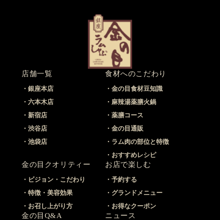
店舗一覧
食材へのこだわり
銀座本店
金の目食材豆知識
六本木店
麻辣湯薬膳火鍋
新宿店
薬膳コース
渋谷店
金の目通販
池袋店
ラム肉の部位と特徴
おすすめレシピ
金の目クオリティー
お店で楽しむ
ビジョン・こだわり
予約する
特徴・美容効果
グランドメニュー
お召し上がり方
お得なクーポン
金の目Q&A
ニュース