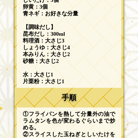
しいたけ：3個
卵黄：3個
青ネギ：お好きな分量
【調味だし】
昆布だし：300ml
料理酒：大さじ3
しょうゆ：大さじ4
本みりん：大さじ2
砂糖：大さじ2
水：大さじ1
片栗粉：大さじ1
手順
①フライパンを熱して分量外の油で
ラムタンを色が変わるぐらいまで炒
める。
②スライスした玉ねぎとしいたけを