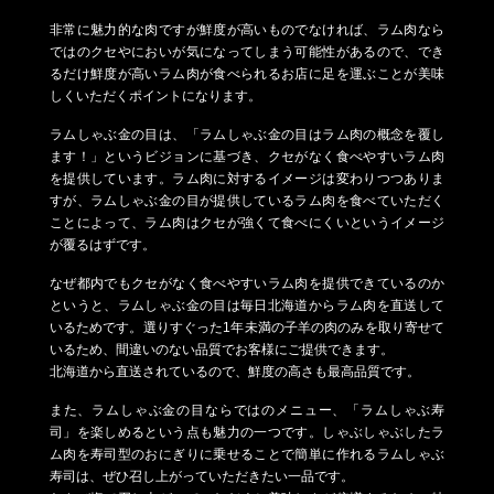
非常に魅力的な肉ですが鮮度が高いものでなければ、ラム肉なら
ではのクセやにおいが気になってしまう可能性があるので、でき
るだけ鮮度が高いラム肉が食べられるお店に足を運ぶことが美味
しくいただくポイントになります。
ラムしゃぶ金の目は、「ラムしゃぶ金の目はラム肉の概念を覆し
ます！」というビジョンに基づき、クセがなく食べやすいラム肉
を提供しています。ラム肉に対するイメージは変わりつつありま
すが、ラムしゃぶ金の目が提供しているラム肉を食べていただく
ことによって、ラム肉はクセが強くて食べにくいというイメージ
が覆るはずです。
なぜ都内でもクセがなく食べやすいラム肉を提供できているのか
というと、ラムしゃぶ金の目は毎日北海道からラム肉を直送して
いるためです。選りすぐった1年未満の子羊の肉のみを取り寄せて
いるため、間違いのない品質でお客様にご提供できます。
北海道から直送されているので、鮮度の高さも最高品質です。
また、ラムしゃぶ金の目ならではのメニュー、「ラムしゃぶ寿
司」を楽しめるという点も魅力の一つです。しゃぶしゃぶしたラ
ム肉を寿司型のおにぎりに乗せることで簡単に作れるラムしゃぶ
寿司は、ぜひ召し上がっていただきたい一品です。