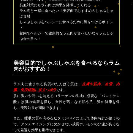
貧血対策にもラム肉は効果を発揮してくれる
ラム肉と一緒に食べたい！美容面でおすすめのしゃぶしゃ
ぶ食材
しゃぶしゃぶをヘルシーに食べるために気をつけるポイ ン
ト
都内でヘルシーで健康的なラム肉が食べたいならラムしゃ
ぶ金の目へ！
美容目的でしゃぶしゃぶを食べるならラム
肉がおすすめ！
ラム肉に含まれる良質のたんぱく質は、
皮膚や筋肉、血管、内
臓、免疫細胞に役立つ成分
です。
肌に弾力や潤いを与えるコラーゲンの生成に必要な「パントテン
酸」は肌の健康を保ち、女性が気になる肌や爪、髪の健康を保
ち、美容効果が期待できます。
また、睡眠の質を高めるビタミンB12 によって体内時計が整うの
で、アンチエイジングに欠かせない成長ホルモンの分泌が良くな
って若返り効果も期待できます。