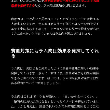
また、L-カルニチンは不
飽和脂肪酸と一緒に摂取することで相乗
効果も期待できる
ため、ラム肉は魅力的な肉と言えます。
肉はカロリーが高いと思われているためダイエット中には控える
人が多くいますが、ラム肉はカロリーも低くヘルシーなのでダイ
エット中にもおすすめです。トータルのカロリーを抑えながらた
くさん食べたいと考えている人はラム肉を選んでみましょう。
貧血対策にもラム肉は効果を発揮してくれ
る
ラム肉は、先ほどもご紹介したように美容や健康に嬉しい効果を
発揮してくれます。さらに、女性に多い貧血対策にも効果が期待
できると言われています。続いては、ラム肉が貧血対策に有効で
ある理由についてご紹介しましょう。
ラム肉はこれまで「クセが強い」、「固いから食べにくい」、
「独特のにおいが気になる」といったイメージを持たれていまし
た。しかし最近は、鮮度の良いラム肉が市場に出回るようにな