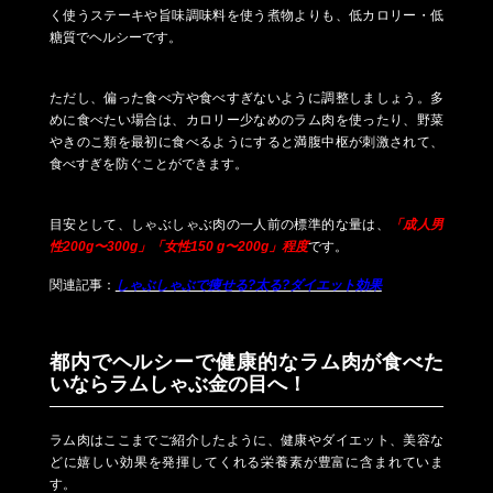
く使うステーキや旨味調味料を使う煮物よりも、低カロリー・低
糖質でヘルシーです。
ただし、偏った食べ方や食べすぎないように調整しましょう。多
めに食べたい場合は、カロリー少なめのラム肉を使ったり、野菜
やきのこ類を最初に食べるようにすると満腹中枢が刺激されて、
食べすぎを防ぐことができます。
目安として、しゃぶしゃぶ肉の一人前の標準的な量は、
「成人男
性200g〜300g」「女性150 g〜200g」程度
です。
関連記事：
しゃぶしゃぶで痩せる?太る?ダイエット効果
都内でヘルシーで健康的なラム肉が食べた
いならラムしゃぶ金の目へ！
ラム肉はここまでご紹介したように、健康やダイエット、美容な
どに嬉しい効果を発揮してくれる栄養素が豊富に含まれていま
す。