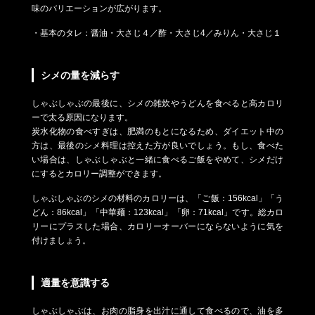
味のバリエーションが広がります。
・基本のタレ：醤油・大さじ４／酢・大さじ4／みりん・大さじ１
シメの量を減らす
しゃぶしゃぶの最後に、シメの雑炊やうどんを食べると高カロリ
ーで太る原因になります。
炭水化物の食べすぎは、肥満のもとになるため、ダイエット中の
方は、最後のシメ料理は控えた方が良いでしょう。もし、食べた
い場合は、しゃぶしゃぶと一緒に食べるご飯をやめて、シメだけ
にするとカロリー調整ができます。
しゃぶしゃぶのシメの材料のカロリーは、「ご飯：156kcal」「う
どん：86kcal」「中華麺：123kcal」「卵：71kcal」です。総カロ
リーにプラスした場合、カロリーオーバーにならないように気を
付けましょう。
適量を意識する
しゃぶしゃぶは、お肉の脂身を出汁に通して食べるので、油を多