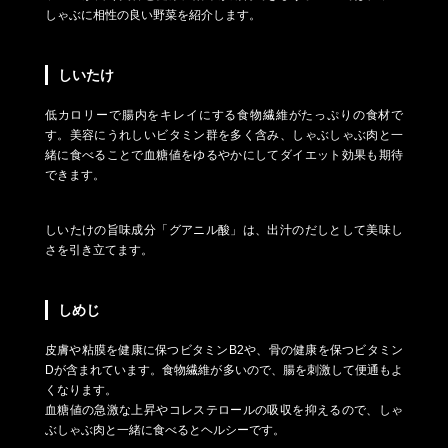
しゃぶに相性の良い野菜を紹介します。
しいたけ
低カロリーで腸内をキレイにする食物繊維がたっぷりの食材で
す。美容にうれしいビタミン群を多く含み、しゃぶしゃぶ肉と一
緒に食べることで血糖値をゆるやかにしてダイエット効果も期待
できます。
しいたけの旨味成分「グアニル酸」は、出汁のだしとして美味し
さを引き立てます。
しめじ
皮膚や粘膜を健康に保つビタミンB2や、骨の健康を保つビタミン
Dが含まれています。食物繊維が多いので、腸を刺激して便通もよ
くなります。
血糖値の急激な上昇やコレステロールの吸収を抑えるので、しゃ
ぶしゃぶ肉と一緒に食べるとヘルシーです。