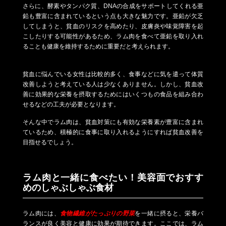
さらに、酵素やタンパク質、DNAの合成をサポートしてくれる亜
鉛も豊富に含まれているという点も大きな魅力です。亜鉛が欠乏
してしまうと、貧血のリスクを高めたり、皮膚炎や味覚障害を起
こしたりする可能性があるため、ラム肉を食べて亜鉛を取り入れ
ることも健康を維持するために重要だと考えられます。
貧血に悩んでいる女性は比較的多く、食事などに気を遣って体質
改善しようと考えている人は少なくありません。しかし、貧血改
善に効果的な栄養を摂取するためにはいくつもの食品を組み合わ
せるなどの工夫が必要となります。
そんな中でラム肉は、貧血対策にも有効な栄養素が豊富に含まれ
ているため、積極的に食事に取り入れるようにすれば貧血改善を
目指せるでしょう。
ラム肉と一緒に食べたい！美容面でおすす
めのしゃぶしゃぶ食材
ラム肉には、
食物繊維がたっぷりの野菜
を一緒に摂ると、栄養バ
ランスが良く美容と健康に効果が期待できます。ここでは、ラム