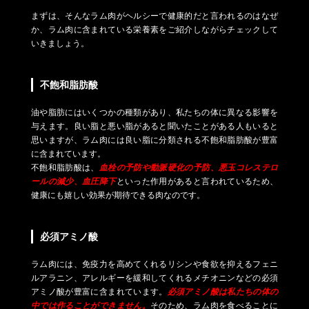
まずは、そんなラム肉がヘルシーで健康的だと言われるのはなぜ
か、ラム肉に含まれている栄養素をご紹介しながらチェックして
いきましょう。
不飽和脂肪酸
油や脂肪にはいくつかの種類があり、私たちの体に異なる影響を
与えます。良い脂と悪い脂があると聞いたことがある人もいると
思いますが、ラム肉には良い脂に分類される不飽和脂肪酸が豊富
に含まれています。
不飽和脂肪酸は、
血栓の予防や動脈硬化の予防、悪玉コレステロ
ールの減少、血圧降下
といった作用があると言われているため、
健康にも嬉しい効果が期待できる肉なのです。
必須アミノ酸
ラム肉には、免疫力を高めてくれるリシンや食欲を抑えるフェニ
ルアラニン、アレルギーを緩和してくれるメチオニンなどの必須
アミノ酸が豊富に含まれています。
必須アミノ酸は私たちの体の
中では作ることができません。
そのため、ラム肉を食べることに