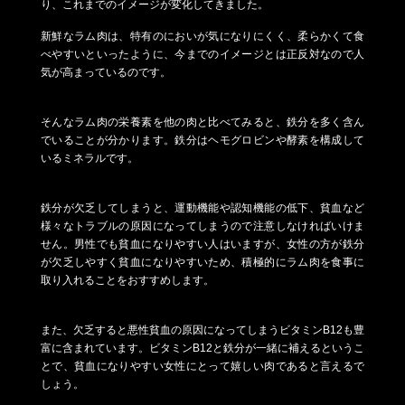
り、これまでのイメージが変化してきました。
新鮮なラム肉は、特有のにおいが気になりにくく、柔らかくて食
べやすいといったように、今までのイメージとは正反対なので人
気が高まっているのです。
そんなラム肉の栄養素を他の肉と比べてみると、鉄分を多く含ん
でいることが分かります。鉄分はヘモグロビンや酵素を構成して
いるミネラルです。
鉄分が欠乏してしまうと、運動機能や認知機能の低下、貧血など
様々なトラブルの原因になってしまうので注意しなければいけま
せん。男性でも貧血になりやすい人はいますが、女性の方が鉄分
が欠乏しやすく貧血になりやすいため、積極的にラム肉を食事に
取り入れることをおすすめします。
また、欠乏すると悪性貧血の原因になってしまうビタミンB12も豊
富に含まれています。ビタミンB12と鉄分が一緒に補えるというこ
とで、貧血になりやすい女性にとって嬉しい肉であると言えるで
しょう。