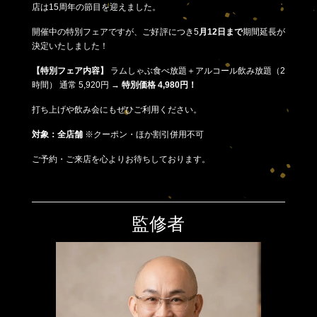
店は15周年の節目を迎えました。
開催中の特別フェアですが、ご好評につき5
月12日まで
期間延長が
決定いたしました！
【特別フェア内容】
ラムしゃぶ食べ放題＋アルコール飲み放題（2
時間） 通常 5,920円 →
特別価格 4,980円！
打ち上げや飲み会にもぜひご利用ください。
対象：全店舗
※クーポン・ほか割引併用不可
ご予約・ご来店を心よりお待ちしております。
監修者