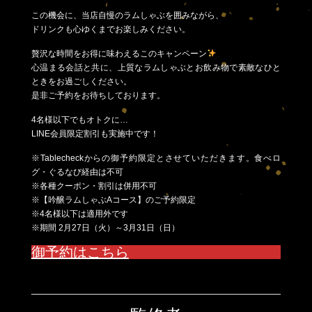
この機会に、当店自慢のラムしゃぶを囲みながら、
ドリンクも心ゆくまでお楽しみください。
贅沢な時間をお得に味わえるこのキャンペーン
心温まる会話と共に、上質なラムしゃぶとお飲み物で素敵なひと
ときをお過ごしください。
是非ご予約をお待ちしております。
4名様以下でもオトクに…
LINE会員限定割引も実施中です！
※Tablecheckからの御予約限定とさせていただきます。食べロ
グ・ぐるなび経由は不可
※各種クーポン・割引は併用不可
※【吟醸ラムしゃぶAコース】のご予約限定
※4名様以下は適用外です
※期間 2月27日（火）～3月31日（日）
御予約はこちら