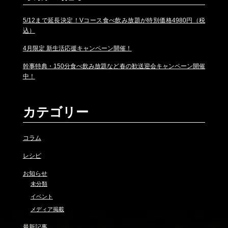
5/12まで延長決定！Vコース食べ飲み放題が特別価格4980円（税
込）
4月限定 新生活応援キャンペーン開催！
幹事特典・150分食べ飲み放題など春の歓送迎会キャンペーン開催
中！
カテゴリー
コラム
レシピ
お知らせ
未分類
イベント
メディア掲載
最新記事