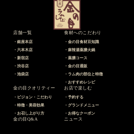
店舗一覧
食材へのこだわり
銀座本店
金の目食材豆知識
六本木店
麻辣湯薬膳火鍋
新宿店
薬膳コース
渋谷店
金の目通販
池袋店
ラム肉の部位と特徴
おすすめレシピ
金の目クオリティー
お店で楽しむ
ビジョン・こだわり
予約する
特徴・美容効果
グランドメニュー
お召し上がり方
お得なクーポン
金の目Q&A
ニュース