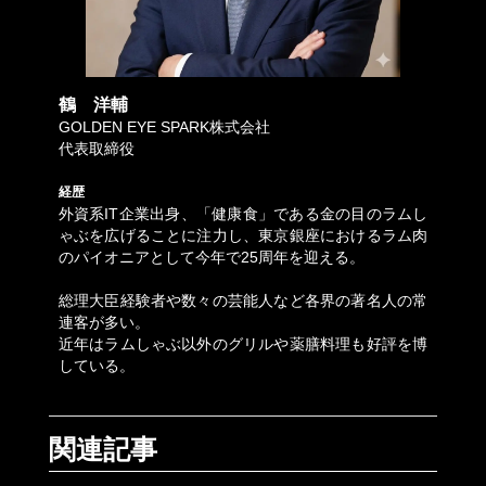
鶴 洋輔
GOLDEN EYE SPARK株式会社
代表取締役
経歴
外資系IT企業出身、「健康食」である金の目のラムし
ゃぶを広げることに注力し、東京銀座におけるラム肉
のパイオニアとして今年で25周年を迎える。
総理大臣経験者や数々の芸能人など各界の著名人の常
連客が多い。
近年はラムしゃぶ以外のグリルや薬膳料理も好評を博
している。
関連記事