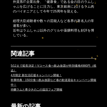
外資系IT企業出身、「健康食」である金の目のラムし
ゃぶを広げることに注力し、東京銀座におけるラム肉
のパイオニアとして今年で25周年を迎える。
総理大臣経験者や数々の芸能人など各界の著名人の常
連客が多い。
近年はラムしゃぶ以外のグリルや薬膳料理も好評を博
している。
関連記事
5/12まで延長決定！Vコース食べ飲み放題が特別価格4980円（税
込）
4月限定 新生活応援キャンペーン開催！
幹事特典・150分食べ飲み放題など春の歓送迎会キャンペーン開催
中！
吟醸ラムと希少きのこの温活フェア開催
最新の記事