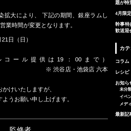
題が特
4月限
染拡大により、 下記の期間、銀座ラムし
幹事特
の営業時間が変更となります。
歓送迎
月21日（日）
カテ
 （アルコール提供は19：00まで）
コラム
店・池袋店 六本
レシピ
お知ら
おかけいたしますが、
未分
イベ
すようお願い申し上げます。
メデ
最新記
監修者