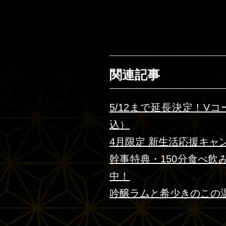
関連記事
5/12まで延長決定！V
込）
4月限定 新生活応援キャ
幹事特典・150分食べ
中！
吟醸ラムと希少きのこの