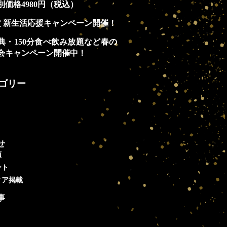
別価格4980円（税込）
定 新生活応援キャンペーン開催！
典・150分食べ飲み放題など春の
会キャンペーン開催中！
ゴリー
せ
類
ント
ィア掲載
事