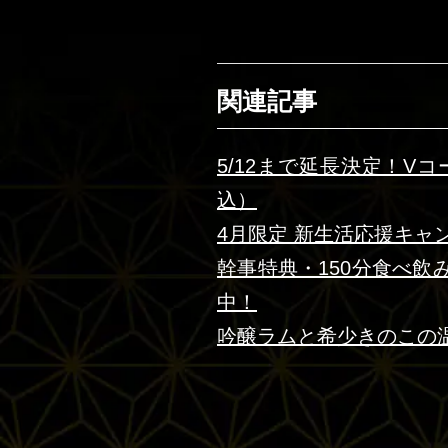
関連記事
5/12まで延長決定！V
込）
4月限定 新生活応援キャ
幹事特典・150分食べ
中！
吟醸ラムと希少きのこの