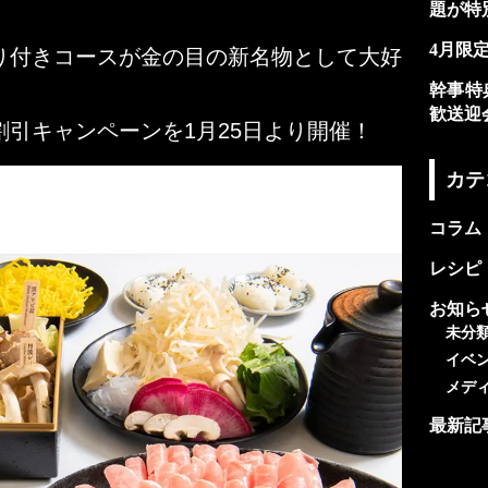
題が特
4月限
り付きコースが金の目の新名物として大好
幹事特
歓送迎
引キャンペーンを1月25日より開催！
カテ
コラム
レシピ
お知ら
未分
イベ
メデ
最新記