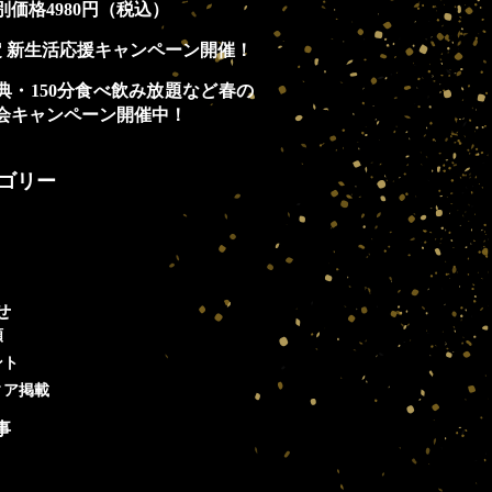
別価格4980円（税込）
定 新生活応援キャンペーン開催！
典・150分食べ飲み放題など春の
会キャンペーン開催中！
ゴリー
せ
類
ント
ィア掲載
事