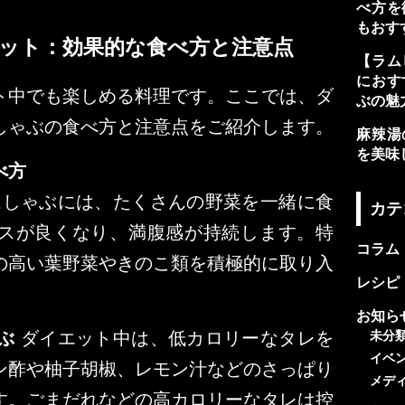
べ方を
もおす
ット：効果的な食べ方と注意点
【ラム
におす
ト中でも楽しめる料理です。ここでは、ダ
ぶの魅
しゃぶの食べ方と注意点をご紹介します。
麻辣湯
を美味
べ方
しゃぶには、たくさんの野菜を一緒に食
カテ
スが良くなり、満腹感が持続します。特
コラム
の高い葉野菜やきのこ類を積極的に取り入
レシピ
お知ら
ぶ
ダイエット中は、低カロリーなタレを
未分
イベ
ン酢や柚子胡椒、レモン汁などのさっぱり
メデ
す。ごまだれなどの高カロリーなタレは控