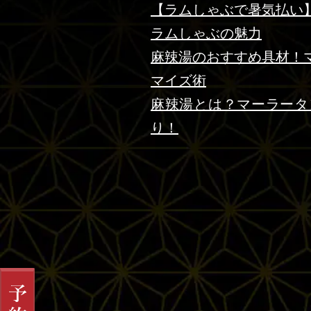
【ラムしゃぶで暑気払い
ラムしゃぶの魅力
麻辣湯のおすすめ具材！
マイズ術
麻辣湯とは？マーラータ
り！