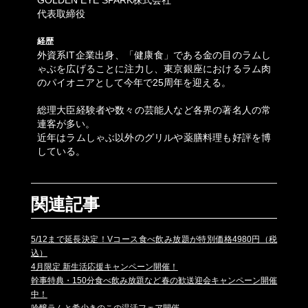
代表取締役
経歴
外資系IT企業出身、「健康食」である金の目のラムし
ゃぶを広げることに注力し、東京銀座におけるラム肉
のパイオニアとして今年で25周年を迎える。
総理大臣経験者や数々の芸能人など各界の著名人の常
連客が多い。
近年はラムしゃぶ以外のグリルや薬膳料理も好評を博
している。
関連記事
5/12まで延長決定！Vコース食べ飲み放題が特別価格4980円（税
込）
4月限定 新生活応援キャンペーン開催！
幹事特典・150分食べ飲み放題など春の歓送迎会キャンペーン開催
中！
吟醸ラムと希少きのこの温活フェア開催