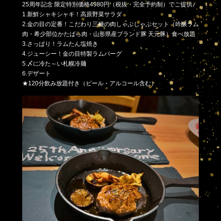
25周年記念 限定特別価格4980円（税抜・完全予約制）でご提供♪
1.新鮮シャキシャキ！高原野菜サラダ
2.金の目の定番！こだわり三種の肉しゃぶしゃぶセット（吟醸ラム
肉・希少部位かたばら肉・山形県産ブランド豚 天元豚）食べ放題
3.さっぱり！ラムたん塩焼き
4.ジューシー！金の目特製ラムバーグ
5.〆に冷た～い札幌冷麺
6.デザート
★120分飲み放題付き（ビール・アルコール含む）