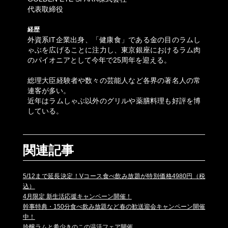
代表取締役
経歴
外資系IT企業出身、「健康食」である金の目のラムし
ゃぶを広げることに注力し、東京銀座におけるラム肉
のパイオニアとして今年で25周年を迎える。
総理大臣経験者や数々の芸能人など各界の著名人の常
連客が多い。
近年はラムしゃぶ以外のグリルや薬膳料理も好評を博
している。
関連記事
5/12まで延長決定！Vコース食べ飲み放題が特別価格4980円（税
込）
4月限定 新生活応援キャンペーン開催！
幹事特典・150分食べ飲み放題など春の歓送迎会キャンペーン開催
中！
吟醸ラムと希少きのこの温活フェア開催