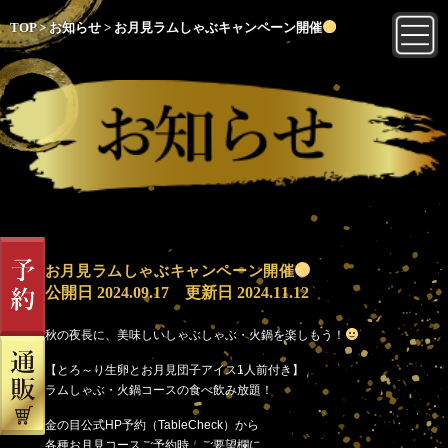
TOP
>
お知らせ
>
お月見ラムしゃぶキャンペーン開催
お月見ラムしゃぶキャンペーン開催
公開日
2024.09.17
更新日
2024.11.12
秋の夜長に、美味しいしゃぶしゃぶ・火鍋を楽しもう！
【とろ～り生卵とお月見団子アイス1人前付き】
ラムしゃぶ・火鍋コースの食べ飲み放題！
金の目公式HP予約（TableCheck）から
各種お月見コースご予約時、ご要望欄に