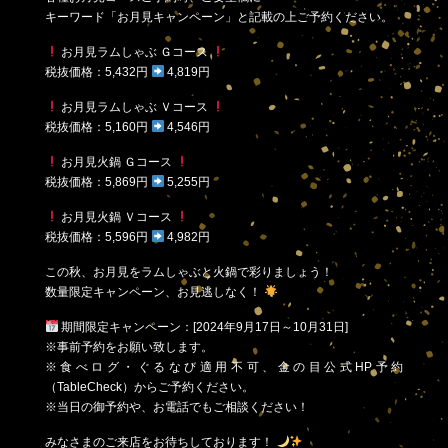
キーワード「お月見キャンペーン」と記載の上ご予約ください。
お月見ラムしゃぶ Ｇコース
税抜価格：5,432円
4,819円
お月見ラムしゃぶ Ｖコース
税抜価格：5,160円
4,546円
お月見火鍋 Ｇコース
税抜価格：5,869円
5,255円
お月見火鍋 Ｖコース
税抜価格：5,596円
4,982円
この秋、お月見をラムしゃぶと火鍋で彩りましょう！
数量限定キャンペーン、お見逃しなく！
期間限定キャンペーン：[2024年9月17日～10月31日]
※事前予約をお願い致します。
※食べログ・ぐるなび適用不可、金の目公式HP予約
（TableCheck）からご予約ください。
※当日の御予約や、お電話でもご相談ください！
みなさまのご来店をお待ちしております！