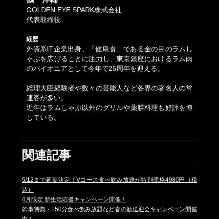
GOLDEN EYE SPARK株式会社
代表取締役
経歴
外資系IT企業出身、「健康食」である金の目のラムし
ゃぶを広げることに注力し、東京銀座におけるラム肉
のパイオニアとして今年で25周年を迎える。
総理大臣経験者や数々の芸能人など各界の著名人の常
連客が多い。
近年はラムしゃぶ以外のグリルや薬膳料理も好評を博
している。
関連記事
5/12まで延長決定！Vコース食べ飲み放題が特別価格4980円（税
込）
4月限定 新生活応援キャンペーン開催！
幹事特典・150分食べ飲み放題など春の歓送迎会キャンペーン開催