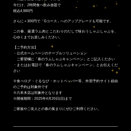
今だけ、2時間食べ飲み放題で
税込4,980円
さらに＋300円で「Gコース」へのアップグレードも可能です。
この春、厳選ラム肉とこだわりのだしで味わうしゃぶしゃぶを、
心ゆくまでお楽しみください。
【ご予約方法】
・公式ホームページのテーブルソリューション
ご要望欄に「春のラムしゃぶキャンペーン」とご記入ください
・またはお電話で「春のラムしゃぶキャンペーン」とお伝えくだ
さい
※食べログ・ぐるなび・ホットペッパー等、外部予約サイト経由
のご予約は対象外です
※六本木店は対象外となります
※開催期間：2025年4月20日(日)まで
ご家族やご友人との春の集まりにぜひご利用ください。