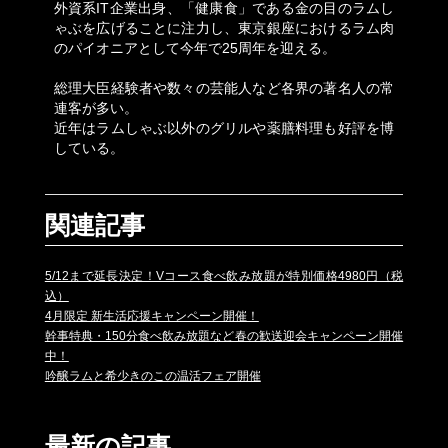
外資系IT企業出身、「健康食」である金の目のラムし
ゃぶを広げることに注力し、東京銀座におけるラム肉
のパイオニアとして今年で25周年を迎える。
総理大臣経験者や数々の芸能人など各界の著名人の常
連客が多い。
近年はラムしゃぶ以外のグリルや薬膳料理も好評を博
している。
関連記事
5/12まで延長決定！Vコース食べ飲み放題が特別価格4980円（税
込）
4月限定 新生活応援キャンペーン開催！
幹事特典・150分食べ飲み放題など春の歓送迎会キャンペーン開催
中！
吟醸ラムと希少きのこの温活フェア開催
最新の記事