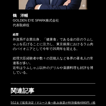
鶴 洋輔
GOLDEN EYE SPARK株式会社
代表取締役
経歴
外資系IT企業出身、「健康食」である金の目のラムし
ゃぶを広げることに注力し、東京銀座におけるラム肉
のパイオニアとして今年で25周年を迎える。
総理大臣経験者や数々の芸能人など各界の著名人の常
連客が多い。
近年はラムしゃぶ以外のグリルや薬膳料理も好評を博
している。
関連記事
5/12まで延長決定！Vコース食べ飲み放題が特別価格4980円（税