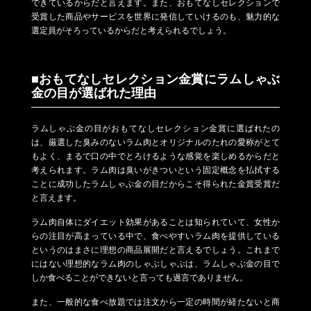
できているからだと言えます。また、おもてなしセレクションで
受賞した商品やサービスを世界に発信していけるのも、魅力的な
選定員がそろっているからだと考えられるでしょう。
■おもてなしセレクション金賞にラムしゃぶ
金の目が選ばれた理由
ラムしゃぶ金の目がおもてなしセレクション金賞に選ばれたの
は、厳選した臭みのないラム肉とオリジナルのたれの愛称がとて
もよく、まるで口の中でとろけるような感覚を楽しめるからだと
考えられます。ラム肉は臭いがきついという固定概念を払拭する
ことに成功したラムしゃぶ金の目だからこそ得られた金賞受賞だ
と言えます。
ラム肉自体にダイエット効果があることは知られていて、女性か
らの注目が高まっている中で、食べやすいラム肉を提供している
というのはまさに理想の商品展開だと言えるでしょう。これまで
にはない理想的なラム肉のしゃぶしゃぶは、ラムしゃぶ金の目で
しか食べることができないと言っても過言でありません。
また、一般的な食べ放題では注文から一定の時間が経たないと商