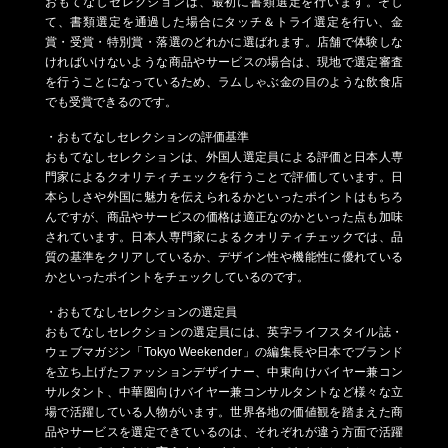
おもてなしセレクションは、最初に書類選定を行います。そし
て、書類選定を通過した場合にタッチ＆トライ選定を行い、金
賞・受賞・特別賞・落選のどれかに選ばれます。店舗で体験しな
ければいけないような商品やサービスの場合は、現地で選定審査
を行うことになっているため、ラムしゃぶ金の目のような飲食店
でも受賞できるのです。
・おもてなしセレクションの評価基準
おもてなしセレクションは、外国人選定員による評価と日本人専
門家によるクオリティチェックを行うことで評価しています。日
本らしさや外国に魅力を伝えられるかといったポイントはもちろ
んですが、商品やサービスの価格は適正なのかといった点も加味
されています。日本人専門家によるクオリティチェックでは、品
質の基準をクリアしているか、デザイン性や機能性に優れている
かといったポイントをチェックしているのです。
・おもてなしセレクションの選定員
おもてなしセレクションの選定員には、英字ライフスタイル誌・
ウェブマガジン「Tokyo Weekender」の編集長や日本でブランド
を立ち上げたファッションデザイナー、中東向けバイヤー兼コン
サルタント、中華圏向けバイヤー兼コンサルタントなど様々な立
場で活躍している人物がいます。世界各地の価値観を踏まえた商
品やサービスを選定できているのは、それぞれが違う方面で活躍