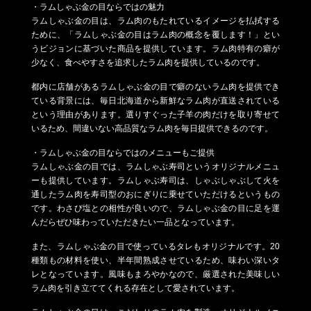
・ラムしゃぶ金の目ならではの魅力
ラムしゃぶ金の目は、ラム肉のもたれているイメージを払拭する
ために、「ラムしゃぶ金の目はラム肉の概念を覆します！」とい
うビジョンに基づいた商品を提供しています。ラム肉特有の癖が
少なく、食べやすさを追求したラム肉を提供しているのです。
都内に店舗があるラムしゃぶ金の目で癖のないラム肉を提供でき
ている背景には、毎日北海道から新鮮なラム肉が直送されている
という理由があります。選りすぐった子羊の肉だけを取り寄せて
いるため、間違いない高品質なラム肉を毎日提供できるのです。
・ラムしゃぶ金の目ならではのメニューもご提供
ラムしゃぶ金の目では、ラムしゃぶ寿司というオリジナルメニュ
ーも提供しています。ラムしゃぶ寿司は、しゃぶしゃぶして火を
通したラム肉を寿司型のおにぎりに乗せていただけるというもの
です。わさび塩との相性が良いので、ラムしゃぶ金の目に足を運
んだらぜひ味わっていただきたい一品となっています。
また、ラムしゃぶ金の目で使っているタレもオリジナルです。20
種類もの材料を使い、半年間熟成させているため、味わい深いタ
レとなっています。風味もまろやかなので、厳選された美味しい
ラム肉を引き立ててくれる存在として愛されています。