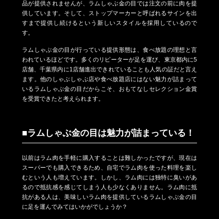
品が提供されませんが、ラムしゃぶ金の目では注文の前に肉を提
供しています。そして、ストップマーカーと呼ばれるサインを出
すまで提供し続けるという新しいスタイルを採用しているので
す。
ラムしゃぶ金の目が行っている提供形態は、食べ放題の理想と言
われているほどです。多くのリピーターが足を運び、東京都内に5
店舗、千葉県内に1店舗進出できれていることも人気の証だと言え
ます。他のしゃぶしゃぶ店や食べ放題店にはない魅力が詰まって
いるラムしゃぶ金の目だからこそ、おもてなしセレクション金賞
を受賞できたと考えられます。
■ラムしゃぶ金の目は魅力が詰まっている！
以前はラム肉を手軽に購入することは難しかったですが、現在は
スーパーでも購入できるため、自宅でラム肉を使った料理を楽し
むという人も増えています。しかし、ラム肉には独特に臭いがあ
るので抵抗感を感じてしまう人も少なくありません。ラム肉に抵
抗がある人は、美味しいラム肉を提供しているラムしゃぶ金の目
に足を運んでみてはいかがでしょうか？