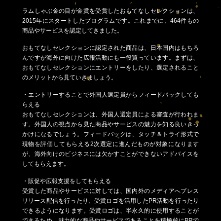
ラムしゃぶ金の目が金賞を受賞したおもてなしセレクションは、
2015年にスタートしたプログラムです。これまでに、464件もの
商品やサービスを認定してきました。
おもてなしセレクションに認定された商品は、日本国内はもちろ
んですが海外に向けた広報活動にも一役買っています。まずは、
おもてなしセレクションにエントリーをしたり、選定されること
のメリットから見ていきましょう。
・エントリーすることで外国人選定員からフィードバックしても
らえる
おもてなしセレクションは、外国人選定員による審査が行われま
す。外国人の視点から見た商品やサービスの魅力を知る良いきっ
かけになるでしょう。フィードバックは、タッチ＆トライ形式で
現物を評価してもらえる2次選定に進んだものが対象になります
が、海外向けのビジネスには欠かすことができないアドバイスを
してもらえます。
・販促や広報支援をしてもらえる
受賞した商品やサービスに対しては、国内外のメディアへプレス
リリース配信を行ったり、受賞ロゴを活用したPR活動を行ったり
できるようになります。受賞ロゴは、半永久的に使用することが
できるため、魅力的な商品やサービスであることを積極的にPRで