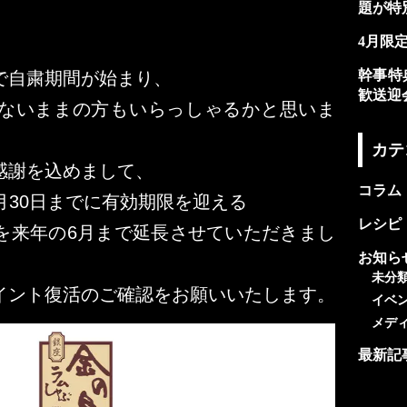
題が特
4月限
幹事特
で自粛期間が始まり、
歓送迎
ないままの方もいらっしゃるかと思いま
カテ
感謝を込めまして、
コラム
年6月30日までに有効期限を迎える
レシピ
を来年の6月まで延長させていただきまし
お知ら
未分
イント復活のご確認をお願いいたします。
イベ
メデ
最新記