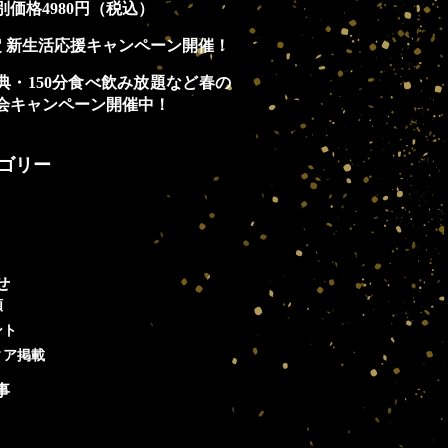
別価格4980円（税込）
定 新生活応援キャンペーン開催！
典・150分食べ飲み放題など春の
会キャンペーン開催中！
ゴリー
せ
類
ント
ィア掲載
事