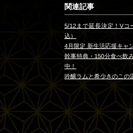
関連記事
5/12まで延長決定！V
込）
4月限定 新生活応援キャ
幹事特典・150分食べ
中！
吟醸ラムと希少きのこの