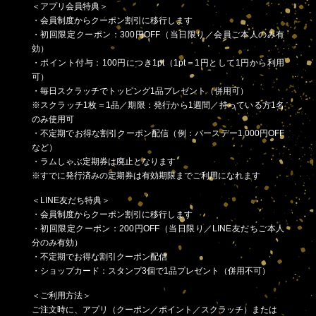
＜アプリ会員特典＞
・会員制度からクーポン割引に移行します
・初回限定クーポン：300円OFF（当日限り／会員ご本人のみ有
効）
・ポイント付与：100円につき1pt（1pt＝1円として1円から利用
可）
・毎日スクラッチでトッピング1品プレゼント（併用可）
※スクラッチ1枚＝1品／期限：発行から1週間／持っている方1名
のみ使用可
・不定期でお得な割引クーポン配信（例：バースデー1,000円OFF
など）
・ラムしゃぶ定期券は廃止となります
※すでに発行済みの定期券は有効期限までご利用になれます
＜LINE友だち特典＞
・会員制度からクーポン割引に移行します
・初回限定クーポン：200円OFF（当日限り／LINE友だちご本人
分のみ有効）
・不定期でお得な割引クーポン配信
・ショップカード：スタンプ3個で1品プレゼント（併用不可）
＜ご利用方法＞
ご注文時に、アプリ（クーポン／ポイント／スクラッチ）または