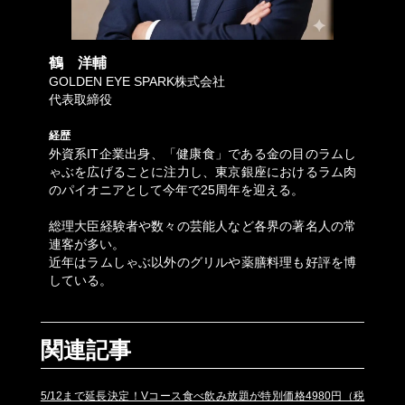
鶴 洋輔
GOLDEN EYE SPARK株式会社
代表取締役
経歴
外資系IT企業出身、「健康食」である金の目のラムし
ゃぶを広げることに注力し、東京銀座におけるラム肉
のパイオニアとして今年で25周年を迎える。
総理大臣経験者や数々の芸能人など各界の著名人の常
連客が多い。
近年はラムしゃぶ以外のグリルや薬膳料理も好評を博
している。
関連記事
5/12まで延長決定！Vコース食べ飲み放題が特別価格4980円（税