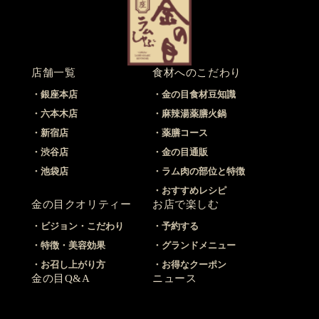
店舗一覧
食材へのこだわり
銀座本店
金の目食材豆知識
六本木店
麻辣湯薬膳火鍋
新宿店
薬膳コース
渋谷店
金の目通販
池袋店
ラム肉の部位と特徴
おすすめレシピ
金の目クオリティー
お店で楽しむ
ビジョン・こだわり
予約する
特徴・美容効果
グランドメニュー
お召し上がり方
お得なクーポン
金の目Q&A
ニュース