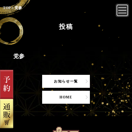
TOP
>
党参
投稿
党参
お知らせ一覧
HOME