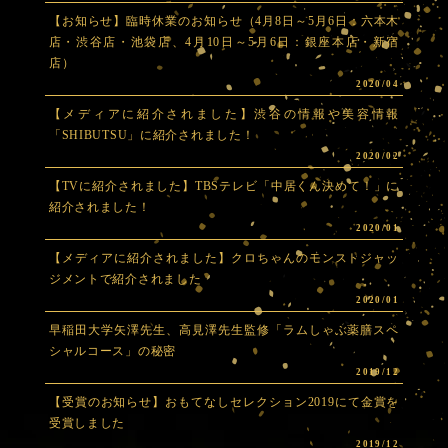
【お知らせ】臨時休業のお知らせ（4月8日～5月6日：六本木
店・渋谷店・池袋店、4月10日～5月6日：銀座本店・新宿
店）
2020/04
【メディアに紹介されました】渋谷の情報や美容情報
「SHIBUTSU」に紹介されました！
2020/02
【TVに紹介されました】TBSテレビ「中居くん決めて！」に
紹介されました！
2020/01
【メディアに紹介されました】クロちゃんのモンストジャッ
ジメントで紹介されました
2020/01
早稲田大学矢澤先生、高見澤先生監修「ラムしゃぶ薬膳スペ
シャルコース」の秘密
2019/12
【受賞のお知らせ】おもてなしセレクション2019にて金賞を
受賞しました
2019/12